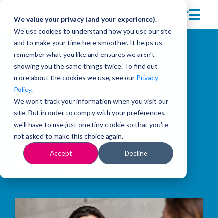
We value your privacy (and your experience).
We use cookies to understand how you use our site
and to make your time here smoother. It helps us
remember what you like and ensures we aren’t
showing you the same things twice. To find out
more about the cookies we use, see our
Privacy
Bienvenue
Policy
.
We won't track your information when you visit our
site. But in order to comply with your preferences,
sur le blog
we'll have to use just one tiny cookie so that you're
not asked to make this choice again.
Insights
Accept
Decline