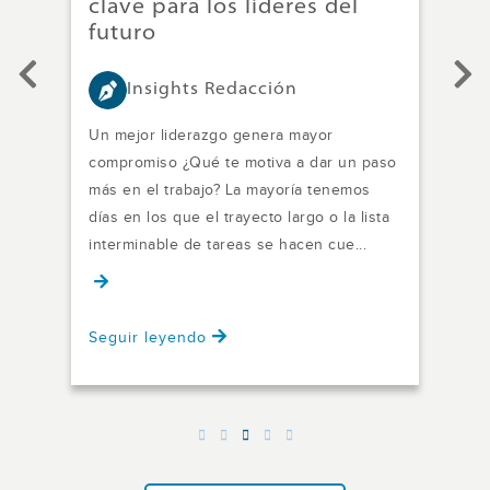
clave para los líderes del
futuro
El d
Insights Redacción
se
esta
Un mejor liderazgo genera mayor
los 
compromiso ¿Qué te motiva a dar un paso
cómo
más en el trabajo? La mayoría tenemos
ismo
perc
días en los que el trayecto largo o la lista
interminable de tareas se hacen cue...
Seguir leyendo
Seg