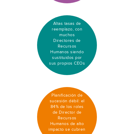
Altas tasas de
reemplazo, con
muchos
Directores de
Recursos
Humanos siendo
sustituidos por
sus propios CEOs
Planificación de
sucesión débil: el
84% de los roles
de Director de
Recursos
Humanos de alto
impacto se cubren