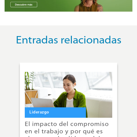
Entradas relacionadas
Liderazgo
L
o
El impacto del compromiso
Fo
io
en el trabajo y por qué es
da