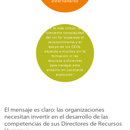
externamente
Y lo más crítico: la
creciente complejidad
del rol ha "superado el
reconocimiento y el
apoyo de los CEOs,
dejando a muchos sin la
formación ni los
recursos suficientes
para navegar este
entorno en constante
evolución"
El mensaje es claro: las organizaciones
necesitan invertir en el desarrollo de las
competencias de sus Directores de Recursos