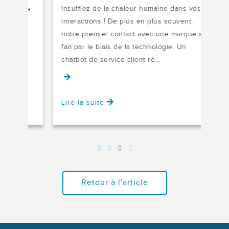
Insufflez de la chaleur humaine dans vos
n de
La C
interactions ! De plus en plus souvent,
ts
beau
notre premier contact avec une marque se
es
tran
fait par le biais de la technologie. Un
aspe
chatbot de service client ré...
dans
Lire la suite
Lire
Retour à l'article