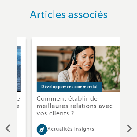
Articles associés
Développement commercial
D
tre
Comment établir de
Ré
ale
meilleures relations avec
pr
vos clients ?
éq
cli
Actualités Insights