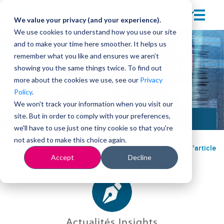
We value your privacy (and your experience).
We use cookies to understand how you use our site
and to make your time here smoother. It helps us
remember what you like and ensures we aren’t
showing you the same things twice. To find out
more about the cookies we use, see our
Privacy
Policy
.
We won't track your information when you visit our
site. But in order to comply with your preferences,
Développement commercial
we'll have to use just one tiny cookie so that you're
not asked to make this choice again.
Retour à l'article
Accept
Decline
Actualités Insights