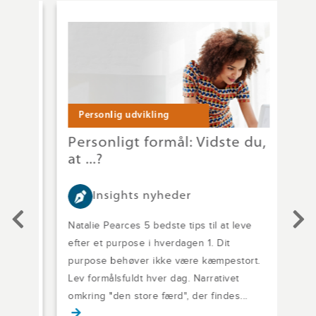
Personlig udvikling
Pe
Personligt formål: Vidste du,
De
at ...?
vig
Insights nyheder
Natalie Pearces 5 bedste tips til at leve
Man 
efter et purpose i hverdagen 1. Dit
live
med
purpose behøver ikke være kæmpestort.
øjeb
en
Lev formålsfuldt hver dag. Narrativet
samm
omkring "den store færd", der findes...
365 