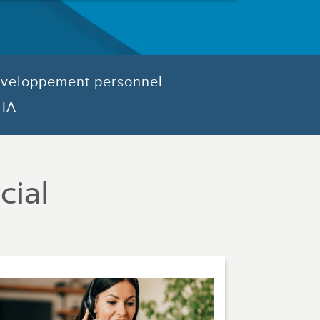
veloppement personnel
IA
ial