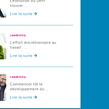
L'évolution du DRH :
trouver ...
Lire la suite
Leadership
L’effort discrétionnaire au
travail : ...
Lire la suite
Leadership
Commencer tôt le
développement du ...
Lire la suite