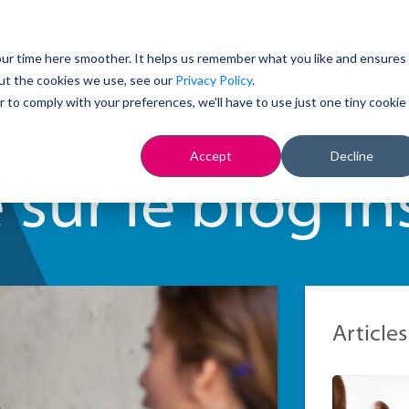
Sujet du conte
ur time here smoother. It helps us remember what you like and ensures
ut the cookies we use, see our
Privacy Policy
.
r to comply with your preferences, we'll have to use just one tiny cookie
Accept
Decline
sur le blog In
Articles