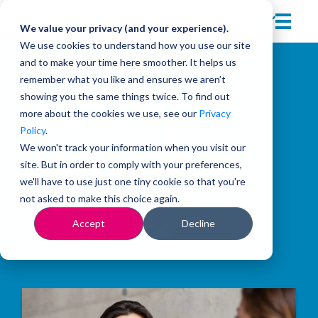
We value your privacy (and your experience).
We use cookies to understand how you use our site
and to make your time here smoother. It helps us
remember what you like and ensures we aren’t
showing you the same things twice. To find out
more about the cookies we use, see our
Privacy
Bienvenue
Policy
.
We won't track your information when you visit our
site. But in order to comply with your preferences,
sur le blog
we'll have to use just one tiny cookie so that you're
not asked to make this choice again.
Insights
Accept
Decline